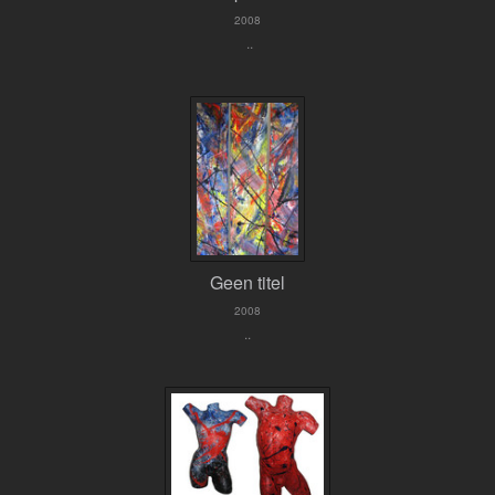
2008
..
Geen titel
2008
..