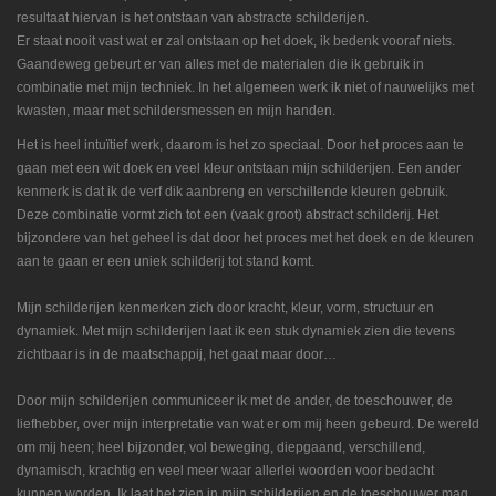
resultaat hiervan is het ontstaan van abstracte schilderijen.
Er staat nooit vast wat er zal ontstaan op het doek, ik bedenk vooraf niets.
Gaandeweg gebeurt er van alles met de materialen die ik gebruik in
combinatie met mijn techniek. In het algemeen werk ik niet of nauwelijks met
kwasten, maar met schildersmessen en mijn handen.
Het is heel intuïtief werk, daarom is het zo speciaal. Door het proces aan te
gaan met een wit doek en veel kleur ontstaan mijn schilderijen. Een ander
kenmerk is dat ik de verf dik aanbreng en verschillende kleuren gebruik.
Deze combinatie vormt zich tot een (vaak groot) abstract schilderij. Het
bijzondere van het geheel is dat door het proces met het doek en de kleuren
aan te gaan er een uniek schilderij tot stand komt.
Mijn schilderijen kenmerken zich door kracht, kleur, vorm, structuur en
dynamiek. Met mijn schilderijen laat ik een stuk dynamiek zien die tevens
zichtbaar is in de maatschappij, het gaat maar door…
Door mijn schilderijen communiceer ik met de ander, de toeschouwer, de
liefhebber, over mijn interpretatie van wat er om mij heen gebeurd. De wereld
om mij heen; heel bijzonder, vol beweging, diepgaand, verschillend,
dynamisch, krachtig en veel meer waar allerlei woorden voor bedacht
kunnen worden. Ik laat het zien in mijn schilderijen en de toeschouwer mag