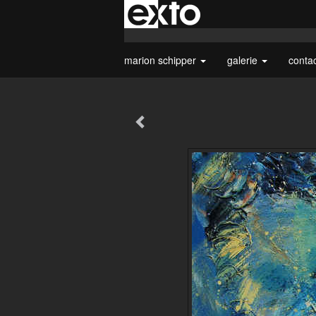
marion schipper
galerie
conta