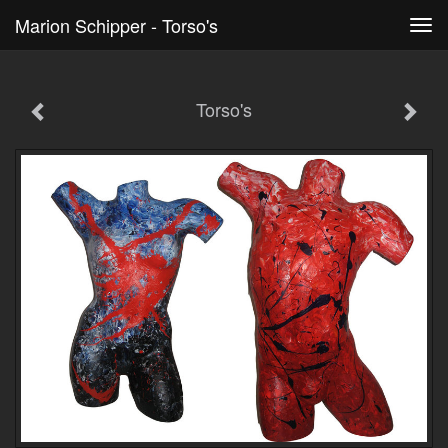
Marion Schipper - Torso's
Tog
navi
Torso's