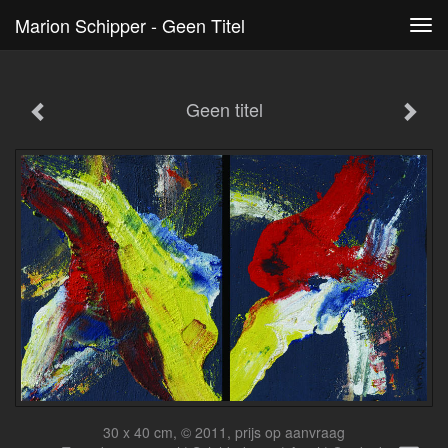
Marion Schipper - Geen Titel
Tog
navi
Geen titel
30 x 40 cm, © 2011, prijs op aanvraag