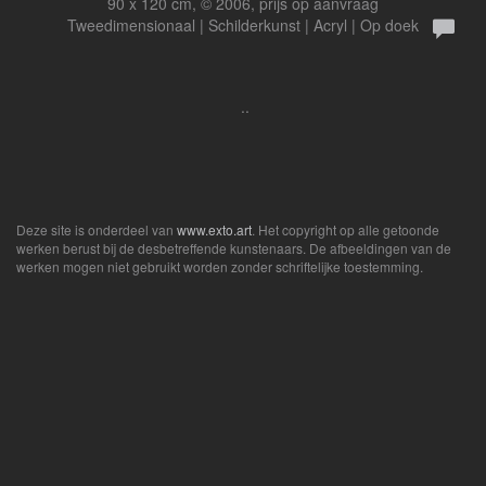
90 x 120 cm, © 2006, prijs op aanvraag
Tweedimensionaal | Schilderkunst | Acryl | Op doek
..
Deze site is onderdeel van
www.exto.art
. Het copyright op alle getoonde
werken berust bij de desbetreffende kunstenaars. De afbeeldingen van de
werken mogen niet gebruikt worden zonder schriftelijke toestemming.